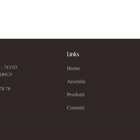
Links
t , 74330
Home
LLINGY
Azienda
 78 78
Prodotti
Contatti